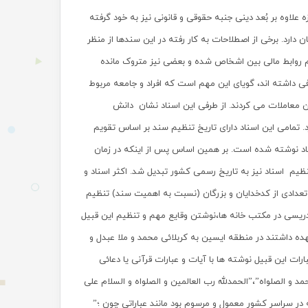
علاوه بر بُعد دینی جنبه حقوقی و قانونی نیز به خود گرفته
دارد. برخی از اصطلاحات به کار رفته در این سندها از منظر
یم روابط مالی بین اشخاص شده و بعضی نیز متروک مانده
 داشته اند، گویای این مهم است که افراد و جامعه مربوط
ن معاملات می کردند. از طرفی این اسناد نشان دانش
. تمامی این اسناد دارای تاریخ تنظیم سند بر اساس تقویم
اد نوشته شده است. بر همین اساس پس از اینکه در زمان
م اسناد نیز به تاریخ رسمی کشور تبدیل شد. اکثر اسناد و
عدادی از کدخدایان و بزرگان (نسبت به اهمیت سند) تنظیم
تدریسی در مکتب خانه ها،نوشتن وقایع مهم و تنظیم این قبیل
 عهده داشتند در منطقه ایسین به کربلائی محمد و ملا عبدل و
ات این قبیل نوشته ها با آیات و عبارات قرآنی یا دعائی
مد و الصلواه”،”الحمدلله رب العالمین و الصلواه و السلام علی
در سراسر کشور معمول و مرسوم بود مانند عباراتی چون ؛”