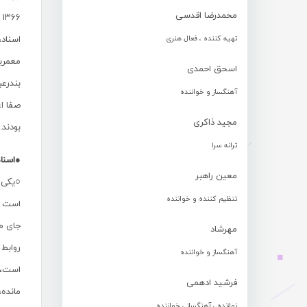
محمدرضا اقدسی
۶
تهیه کننده ، فعال هنری
اسناد،
معمرین
اسحق احمدی
بندرع
آهنگساز و خواننده
صفا ا
مجید ذاکری
بودند.
ترانه سرا
●اسنا
معین راهبر
○یکی ا
تنظیم کننده و خواننده
است که
جای ما
مهرشاد
روابط 
آهنگساز و خواننده
است، ی
فرشید ادهمی
مانده
نوازنده ، آهنگساز ، خواننده