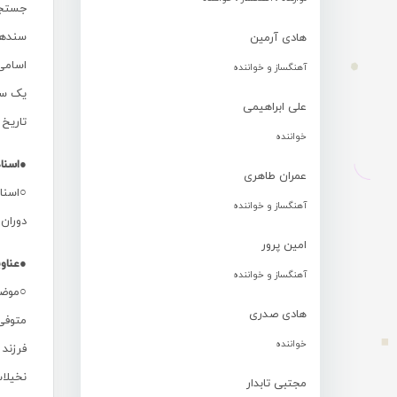
جستجو 
سندها 
هادی آرمین
اسامی 
آهنگساز و خواننده
یک سوی
علی ابراهیمی
تاریخ 
خواننده
●اسنا
عمران طاهری
آهنگساز و خواننده
دوران
امین پرور
●عناو
آهنگساز و خواننده
○موضو
هادی صدری
متوفی،
خواننده
فرزند 
نخیلات
مجتبی تابدار