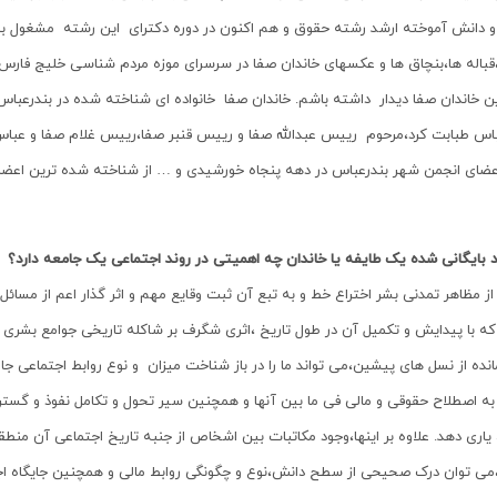
۱۳۶ و دانش آموخته ارشد رشته حقوق و هم اکنون در دوره دکترای این رشته مشغول 
قباله ها،بنچاق ها و عکسهای خاندان صفا در سرسرای موزه مردم شناسی خلیج فارس ا
 خاندان صفا دیدار داشته باشم. خاندان صفا خانواده ای شناخته شده در بندرعباس
باس طبابت کرد،مرحوم رییس عبدالله صفا و رییس قنبر صفا،رییس غلام صفا و عبا
عضای انجمن شهر بندرعباس در دهه پنجاه خورشیدی و … از شناخته شده ترین اعضای
د بایگانی شده یک طایفه یا خاندان چه اهمیتی در روند اجتماعی یک جامعه دارد؟
ز مظاهر تمدنی بشر اختراع خط و به تبع آن ثبت وقایع مهم و اثر گذار اعم از مسائل 
 با پیدایش و تکمیل آن در طول تاریخ ،اثری شگرف بر شاکله تاریخی جوامع بشری نه
نده از نسل های پیشین،می تواند ما را در باز شناخت میزان و نوع روابط اجتماعی ج
به اصطلاح حقوقی و مالی فی ما بین آنها و همچنین سیر تحول و تکامل نفوذ و گست
اری دهد. علاوه بر اینها،وجود مکاتبات بین اشخاص از جنبه تاریخ اجتماعی آن منطقه
،می توان درک صحیحی از سطح دانش،نوع و چگونگی روابط مالی و همچنین جایگاه ا