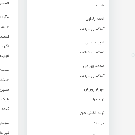
امنیتی
خواننده
●آیا ا
احمد رضایی
○ نه، 
آهنگساز و خواننده
است. ا
امیر مقیمی
نگهدا
آهنگساز و خواننده
ناپاید
محمد بهرامی
●محدو
آهنگساز و خواننده
○بخش 
مهیار پوریان
سببی 
بلوک 
ترانه سرا
کنده آ
نوید آخش جان
خواننده
●همان
نیز دا