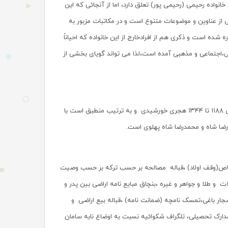
نواده رحیمی (رحیمی پور) تعلق دارد، اما از آنجائی که این
 از عناوین و موضوعات متنوع است و در مکاتبات مزبور به
ده است و ذکری هم از افرادخارج از این خانواده که احیاناً
سی،اجتماعی و مذهبی آمده است،لذا می تواند گویای بخشی از
○اسنادی که در معرض نمایش قرار گرفته محدود به دوره تاریخی قاجار تا پهلوی بین سالهای ۱۱۸۸ تا ۱۳۴۴ هجری خورشیدی و به ترتیب منطبق است با
رضا شاه و محمدرضا شاه پهلوی است.
اص(وقف اولاد) ،قباله مصالحه بر حسب ترکه بر حسب وصیت
 طلا و جواهر و غیره ،بنچاق مبایع نامه اراضی بین پدر و
شجار باغی،تمسک نامچه (ضمانت نامه) ،قباله بیع اراضی و
 مدارک تحصیلی، تلگراف شکوائیه نسبت به اوضاع نابه سامان