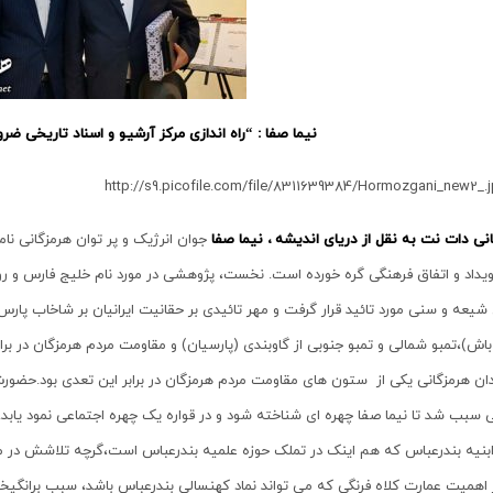
نیما صفا : “راه اندازی مرکز آرشیو و اسناد تاریخی ض
نی دات نت به نقل از دریای اندیشه ، نیما صفا
جوان انرژیک و پر توان هرمزگانی نا
ویداد و اتفاق فرهنگی گره خورده است. نخست، پژوهشی در مورد نام خلیج فارس و 
اش)،تمبو شمالی و تمبو جنوبی از گاوبندی (پارسیان) و مقاومت مردم هرمزگان در براب
ن هرمزگانی یکی از ستون های مقاومت مردم هرمزگان در برابر این تعدی بود.حضورش در
سبب شد تا نیما صفا چهره ای شناخته شود و در قواره یک چهره اجتماعی نمود یابد.
ابنیه بندرعباس که هم اینک در تملک حوزه علمیه بندرعباس است،گرچه تلاشش در 
 اهمیت عمارت کلاه فرنگی که می تواند نماد کهنسالی بندرعباس باشد، سبب برانگ