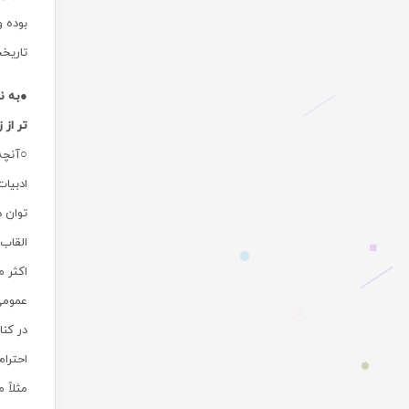
بوده و
تاریخ
●به نظ
تر از
○آنچه
ادبیات
توان د
القاب 
اکثر م
عمومی 
در کنا
احترام
مثلاً 