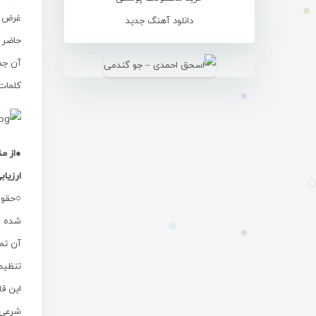
غرض ا
دانلود آهنگ جدید
حاضر 
کلمات
●از من
ارزیا
○حقوق
آن تما
تنظیم
این قا
شرعی،