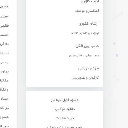
ایوب گلزاری
○شناخت
آهنگساز و خواننده
است. ا
آرشام غفوری
فقهی 
نوازنده و تنظیم کننده
است. 
به قر
طالب پیل افکن
بالا،ع
مدیر اجرایی ، فعال هنری
رسمی 
مهدی بهرامی
پهلوی
کارگردان و تصویربردار
مکاتب
و نگاش
اسناد 
دانلود فایل لایه باز
در ناح
دانلود موکاپ
همچون 
خرید هاست
خیر ال
خرید محصولات پوستی