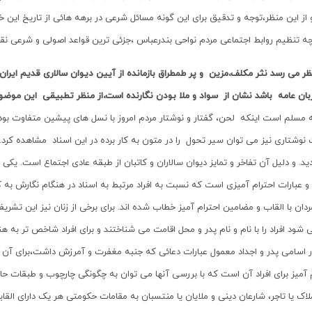
 از این منظر،توجه و تدقیق برای این گونه مسائل شرعی در برهه هائی از تاریخ این
چه تنظیم روابط اجتماعی مردم نواحی بندرعباس ،جزئی ترین قواعد اصولی و شرعی ن
ر می رسد نثر مکلف،مزین و پر طمطراق بازمانده از آیین دیوان سالاری قدیم ایران
 زبان عامه باشد نشان از سواد و ملا بودن نگارنده است،از منظر تطبیقی این موضو
 مسلم است اینکه لحن، گفتار و نوشتار مردم امروز با نسل های پیشین متفاوت بود
 نوشتاری نیز می توان سیر تحول را در متون به کار برده در این اسناد مشاهده کرد. 
ید. و دلیل آن تفاخر و تمایز دیوان سالاران و کاتبان از طبقه عادی اجتماع است. یکی 
و عبارات احترام آمیزی است که نسبت به افراد مرتبط به اسناد در هنگام نگارش به کار 
ردان با القاب و مضامین احترام آمیز خطاب شده اند. برای برخی از زنان نیز این تشر
شود افراد را با نام و نام پدر و محل اقامت می شناختند و برای افراد شاخص تر به هن
ر اسامی پدر و اجداد معمول عبارات دعائی که جنبه مغفرت و آمرزش داشت،برای آن اف
 آمیز برای افراد آن است که با بررسی آنها می توان به چگونگی چارچوب و طبقات حاک
ملاک یا تاجر، شارعان دینی و ملایان یا منتسبان به مقامات حکومتی هر یک دارای القا