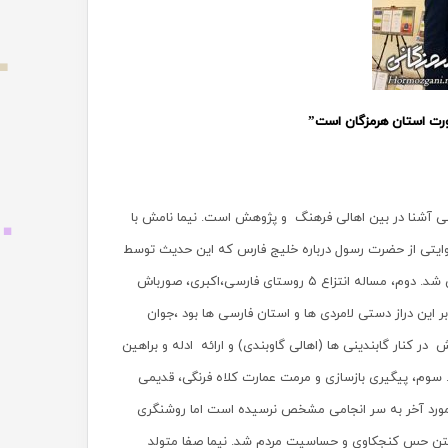
رورت استان هرمزگان است”
می آشنا در بین اهالی فرهنگ و پژوهش است. نیما نامش با
روایتی از حضرت رسول درباره خلیج فارس که این حدیث توسط
علمای شیعه و سنی مورد تائید قرار گرفت و مهر تائیدی بر حقانیت ایرانیان بر شاخاب پارس شد. دوم، مساله انتزاع ۵ روستای فارسی،اکبری، صورباش
ر این دراز دستی لامردی ها و استان فارسی ها بود ،جوان
 کنار گابندینی ها (اهالی گاوبندی) و ارائه ادله و براهین
 سوم، پیگیری بازسازی و مرمت عمارت کلاه فرنگی، قدیمی
مورد آخر به سر انجامی مشخص نرسیده است اما روشنگری
یختن حس کنجکاوی و حساسیت مردم شد. نیما صفا متولد