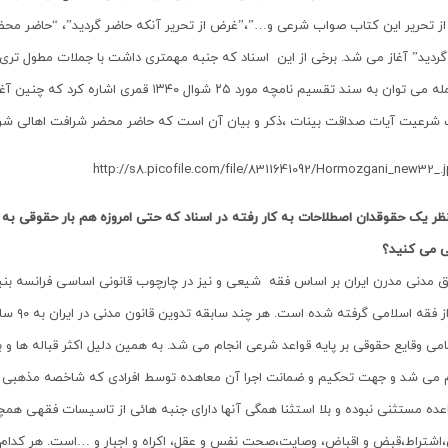
ز تحریر این کتاب صواب شرعی و…”،”غرض از تحریر آنکه حاضر گردید”، “حاضر محضر
گردید” آغاز می شد. برخی از این اسناد که جنبه مهمتری داشت با جملات مطول تری
آن جمله می توان به سند تقسیم نامچه مورد ۲۵ شو
 شرعیت آیات صداقت بینات ،ذکر و بیان آن است که حاضر محضر شرافت اهالی شر
ظر یک حقوقدان اصطلاحات به کار رفته در اسناد که حتی امروزه هم بار حقوقی به ب
بی می کنید؟
 مدنی مدرن ایران بر اساس فقه شیعی و نیز در چارچوب قانونی اساسی فرانسه بن
شده از 
می وقایع حقوقی بر پایه قواعد شرعی انجام می شد. به همین دلیل اکثر قباله ها و
 می شد و جهت تحکیم و ضمانت اجرا آن معاهده توسط افرادی که شاخصه مذهبی و دین
عده مستثنی نبوده و بلا استثنا همگی آنها دارای جنبه هائی از تاسیسات فقهی همچو
اشتراط،قبض و اقباض، وصایت،صحت نفس و عقل، اکراه و اجبار و …است. هر کدام از 