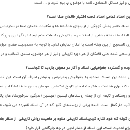
 و نیز مسائل اقتصادی، نامه با موضوع رد بیع شرط و … است.
ین اسناد تمامی اسناد تحت اختیار خاندان صفا است؟
اسناد حاضر بخش کوچکی از از بنچاق ها،قباله ها و مکاتبات خاندان صفا در بندرعباس
لبته متاسفانه بخشی از اسناد مهم و تاریخی به علت عدم توجه در نگهداری و پراکند
ری ناصحیح از بین رفته است یا امکان نمایش ندارد. با توجه به محدودیت فضای موز
ار،سعی شده حتی الامکان از هر دوره تاریخی و نیز از هر موضوع، سندی انتخاب و در م
ده و گسترده جغرافیایی اسناد و آثار در معرض بازدید تا کجاست؟
عمده این اسناد محدود به جغرافیائی بندرعباس و نواحی اطراف آن است. این انتخ
باشد برای شناخت بیشتر جنبه های تاریخ اجتماعی مردمان همین منطقه،لذا این اسنا
و روستاهای تابعه آن از جمله روستاهای ایسین (عیسین) ،درگیر، سرخون،قاداهار، پ
ب، مغ کمال است. البته برخی از روستاهای گنو که در آن اسناد نامبرده می شود، 
 گونه که خود اشاره کردی،اسناد تاریخی علاوه بر ماهیت روائی تاریخی از منظر ج
رای اهمیت است، این اسناد از منظر ادبی در چه جایگاهی قرار دارد؟