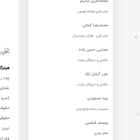
محمدامین حکیم
مدیر فنی، برنامه نویس
محمدرضا کمالی
مدیر فنی ، طراح ، پشتیبان
مجتبی حسن زاده
عکاس و خبرنگار سایت
هرمزگا
علی آرمان نژاد
چند ر
عکاس و خبرنگار سایت
(سرو ب
رضا محمودی
حقوقدا
مدیریت رسانه رادیو بندر
حقوقی 
یوسف قشمی
ترین 
فعال هنری
وی در