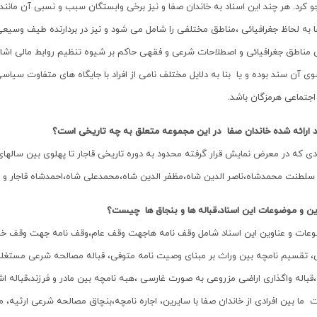
کرد. هر چند این اسناد به خاندان صفا و نیز برخی وابستگان سبب و نسبی آن مانند خا
به لحاظ جغرافیائی ،مناطق مختلفی را شامل می شود و نیز در بردارنده طیف وسیعی
مناطق جغرافیائی و اصطلاحات شرعی و فقهی حاکم بر شیوه تنظیم روابط مالی اشاره ش
 آن سند بوده و یا بنا به دلایل مختلف نامی از افراد با جایگاه های متفاوت سیا
اجتماعی هرمزگان باشد.
د ارائه شده خاندان صفا در این مجموعه متعلق به چه تاریخی است؟
 سلطنت محمدشاه،ناصر الدین شاه،مظفر الدین شاه،محمدعلی شاه،احمدشاه قاجار و 
ین و موضوعات این اسناد،قباله ها و بنجاق ها چیست؟
عات و عناوین این اسناد شامل وقف نامه هاجهت وقف عام،وقف نامه جهت وقف خ
 تقسیم نامچه بین وراث بر مبنای وصیت نامه متوفی، قباله مصالحه شرعی مستغلات و
،قباله واگذاری اراضی مزروعی به صورت غارسی ،هبه نامچه بین مادر و فرزند،قباله ا
 ما بین افرادی از خاندان صفا با سایرین، اجاره نامچه،بنچاق مصالحه شرعی ارثیه،