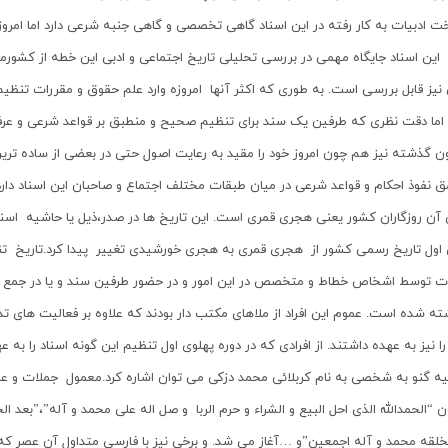
 ادبیات به کار رفته در این اسناد گاهی تخصصی و گاهی جنبه شرعی دارد اما امروزه 
ین اسناد جایگاه مهمی در بررسی تحلیلی تاریخ اجتماعی و ادبی این خطه از کشورمان 
نیز قابل بررسی است‌. به طوری که اکثر آنها امروزه وارد علم حقوق و مقررات تنظ
اما دقت نظری که طرفین یک سند برای تنظیم صحیح و منطبق بر قواعد شرعی و عرفی
ون گذشته نیز هم چون امروز خود را مقید به رعایت اصول حتی در بعضی از ساده تری
مق نفوذ احکام و قواعد شرعی در میان طبقات مختلف اجتماع و صاحبان این اسناد دارد
آن روزگاران کشور یعنی هجری قمری است. این تاریخ ها در صدر،ذیل یا حاشیه اسن
 اول تاریخ رسمی کشور از هجری قمری به هجری خورشیدی تغییر پیدا کرد.تاریخ تنظی
ات توسط اشخاص خطاط و متخصص در این امور و در حضور طرفین سند و یا در جمع ت
ته شده است‌. عموم این افراد از ملاهای مکتب دار بودند که علاوه بر فعالیت های 
را نیز به عهده داشتند. از افرادی که در دوره پهلوی اول تنظیم این گونه اسناد را به
یه گنو به شخصی به نام کربلائی محمد دزکی می توان اشاره کرد.معمول جملات و عبار
“الحمدالله الذی احل البیع و الشراء و حرم الربا و صل اله علی محمد و آله”،”بعد الح
خلقه محمد و آله اجمعین”و …آغاز می شد. و برخی نیز با فارسی متداول آن عصر که 