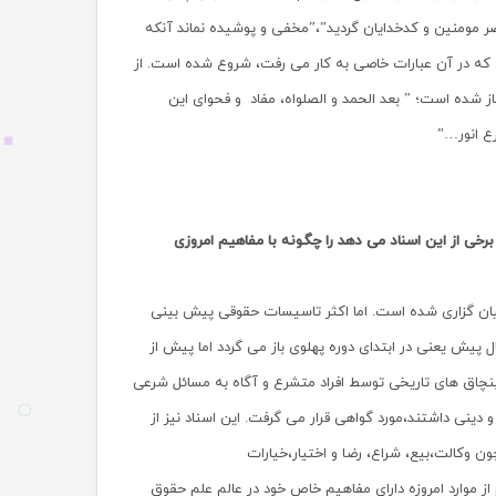
 مومنین و کدخدایان گردید”،”مخفی و پوشیده نماند آنکه
 که در آن عبارات خاصی به کار می رفت، شروع شده است. از
ال ۱۳۴۰ قمری اشاره کرد که چنین آغاز شده‌ است؛ ” بعد الحمد و الصلواه، مفاد و فحوای این
ع انور…”
رخی از این اسناد می دهد را چگونه با مفاهیم امروزی
یان گزاری شده است. اما اکثر تاسیسات حقوقی پیش بینی
فقه اسلامی گرفته شده است. هر چند سابقه تدوین قانون مدنی در ایران به ۹۰ سال پیش یعنی در ابتدای دوره پهلوی باز می گردد اما پیش از
 بنچاق های تاریخی توسط افراد متشرع و آگاه به مسائل شرعی
ی داشتند،مورد گواهی قرار می گرفت. این اسناد نیز از
ن وکالت،بیع، شراع، رضا و اختیار،خیارات
موارد امروزه دارای مفاهیم خاص خود در عالم علم حقوق