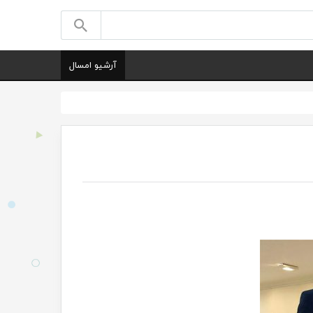
آرشیو امسال