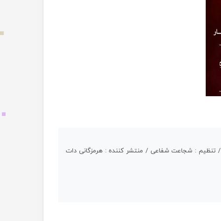
ات / تنظیم : شجاعت شفاعی / منتشر کننده : هرمزگانی دات