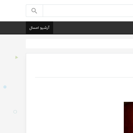
آرشیو امسال