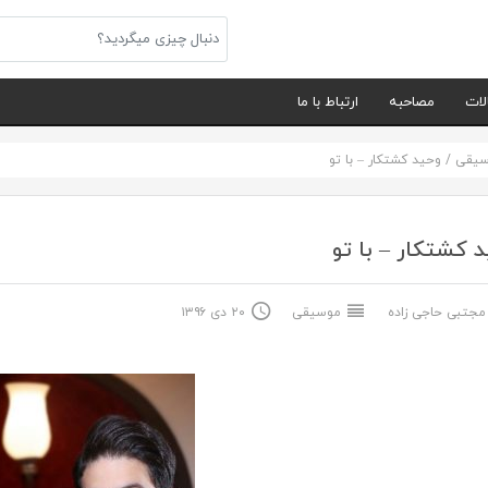
لات
مصاحبه
ارتباط با ما
سیقی
/
وحید کشتکار – با تو
 کشتکار – با تو
جتبی حاجی زاده
موسیقی
۲۰ دی ۱۳۹۶