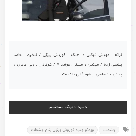
.
ترانه : مهوش توکلی / آهنگ : کوروش بیژنی / تنظیم : حامد
پلاسی زاده / میکس و مستر : فرشاد ۷ / کارگردان : ولی عامری /
پخش اختصاصی از هرمزگانی دات نت
دانلود با لینک مستقیم
چشمات
ویدئو جدید کوروش بیژنی بنام چشمات