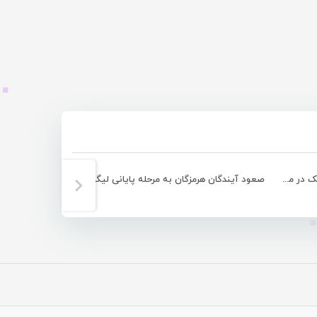
قهرمانی تیم فوتبال دانشگاه آزاد سیریک در مسابقات کشوری
صعود آیندگان هرمزگان به مرحله پایانی لیگ دسته اول فوتسال
برتری آذ