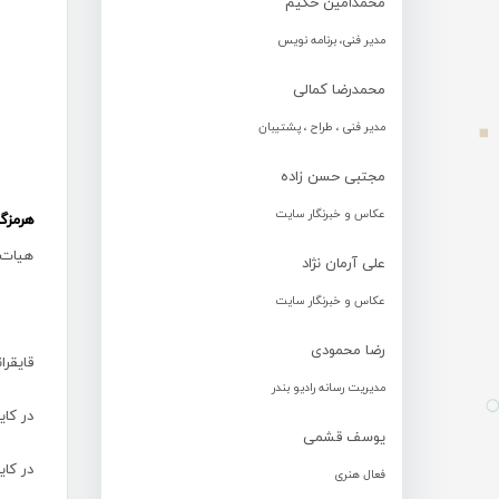
محمدامین حکیم
مدیر فنی، برنامه نویس
محمدرضا کمالی
مدیر فنی ، طراح ، پشتیبان
مجتبی حسن زاده
عکاس و خبرنگار سایت
هرمزگ
هیات ت
علی آرمان نژاد
عکاس و خبرنگار سایت
رضا محمودی
قایقرانان در ای
مدیریت رسانه رادیو بندر
در کایاک یکنفره ۲۰۰۰ متر آرزو حکیمی و در 
یوسف قشمی
فعال هنری