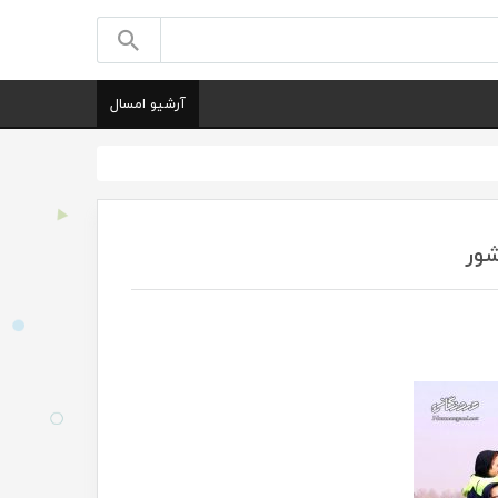
آرشیو امسال
شور