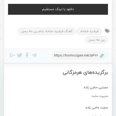
دانلود با لینک مستقیم
فرشید خداداد
آهنگ فرشید خداداد بنام بی مه بسن
بی مه بسن
https://hormozgani.net/5466
برگزیده‌های هرمزگانی
مجتبی حاجی زاده
مدیریت سایت
حجت حاجی زاده