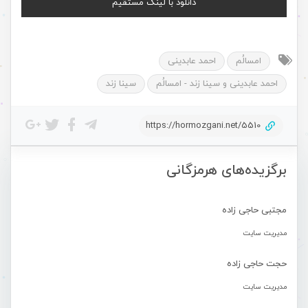
دانلود با لینک مستقیم
امسالُم
احمد عابدینی
احمد عابدینی و سینا زند - امسالُم
سینا زند
https://hormozgani.net/5510
برگزیده‌های هرمزگانی
مجتبی حاجی زاده
مدیریت سایت
حجت حاجی زاده
مدیریت سایت