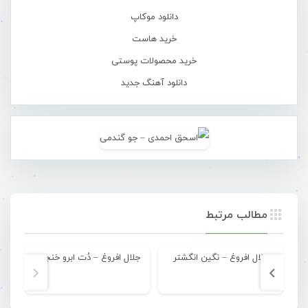
دانلود موکاپ
خرید هاست
خرید محصولات پوستی
دانلود آهنگ جدید
مطالب مرتبط
جلال افروغ – نگین انگشتر
جلال افروغ – دُت ابرو خنجری
جلا