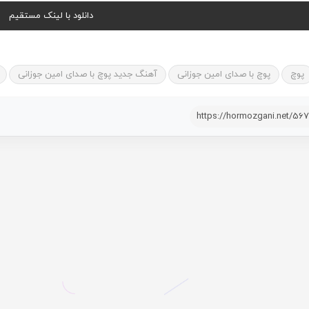
دانلود با لینک مستقیم
پوچ
پوچ با صدای امین جوزانی
آهنگ جدید پوچ با صدای امین جوزانی
https://hormozgani.net/56