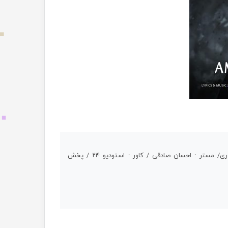
ترانه و آهنگ : عباس سلیمی/ تنظیم و گیتار : آرشام غفوری/ مستر : احسان صادقی / کاور : استودیو ۲۴ / پخش