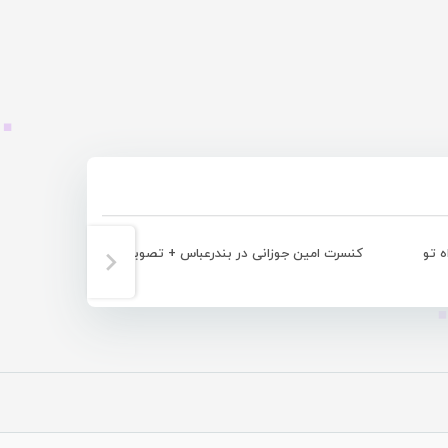
ه تو
کنسرت امین جوزانی در بندرعباس + تصویری
امین