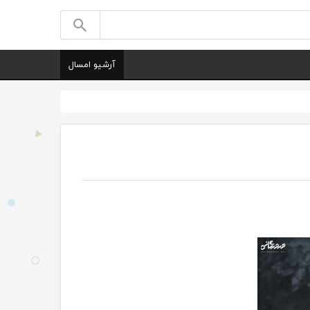
آرشیو امسال