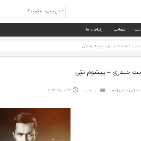
لات
مصاحبه
ارتباط با ما
سیقی
/
هدایت حیدری – پیشوم نتِی
ت حیدری – پیشوم نتِی
جتبی حاجی زاده
موسیقی
۲۳ خرداد ۱۳۹۷