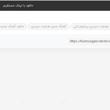
دانلود با لینک مستقیم
هدایت حیدری پیشوم نتی
آهنگ جدید هدایت حیدری
دانلود آهنگ جدید
https://hormozgani.net/56