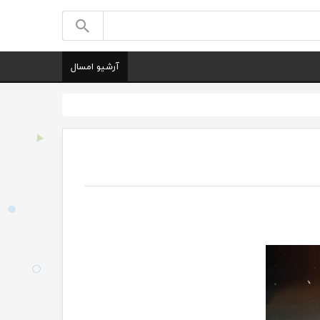
آرشیو امسال