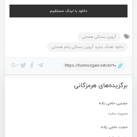
دانلود با لینک مستقیم
آروین بستکی همدلی
دانلود اهنگ جدید آروین بستکی بنام همدلی
https://hormozgani.net/5690
برگزیده‌های هرمزگانی
مجتبی حاجی زاده
مدیریت سایت
حجت حاجی زاده