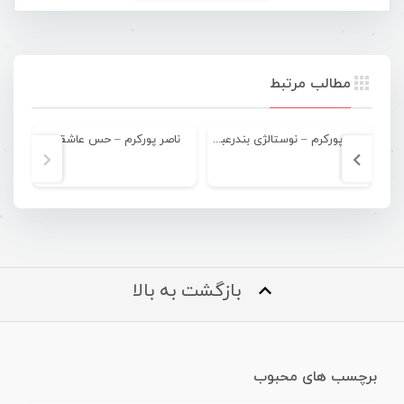
مطالب مرتبط
ناصر پورکرم – نوستالژی بندرعباسی
ناصر پورکرم – حس عاشقی
نا
بازگشت به بالا
برچسب های محبوب