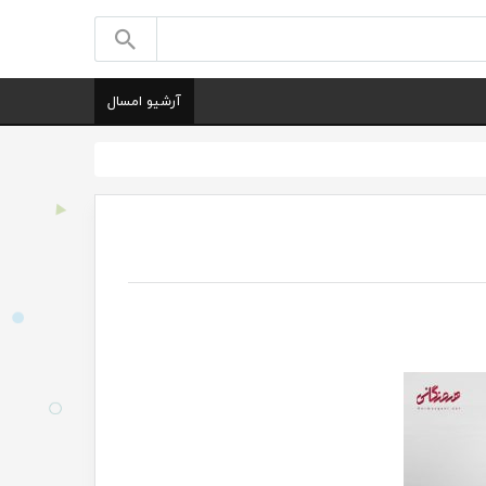
آرشیو امسال