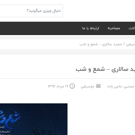
لات
مصاحبه
ارتباط با ما
سیقی
/
مجید سالاری – شمع و شب
د سالاری – شمع و شب
جتبی حاجی زاده
موسیقی
۱۹ مرداد ۱۳۹۷