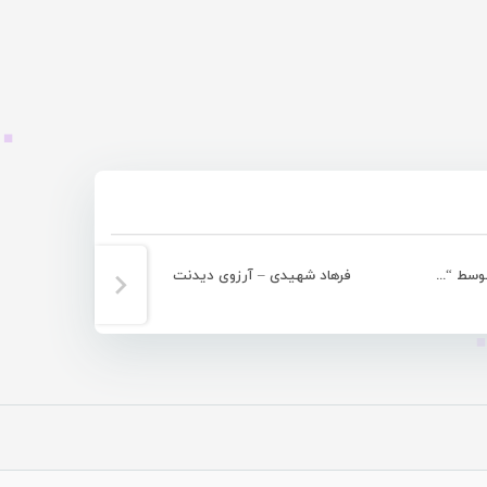
کسب عنوان بازیگر برگزیده تئاتر فجر توسط “علی ملاحی” از هرمز
فرهاد شهیدی – آرزوی دیدنت
تصویری-نمایش