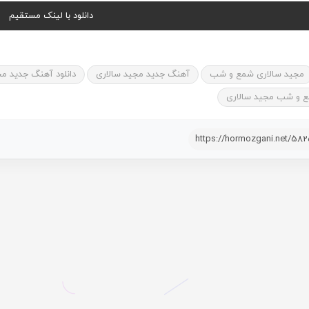
دانلود با لینک مستقیم
مجید سالاری شمع و شب
آهنگ جدید مجید سالاری
دانلود آهنگ جدید م
 و شب مجید سالاری
https://hormozgani.net/58