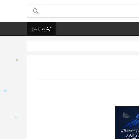
آرشیو امسال