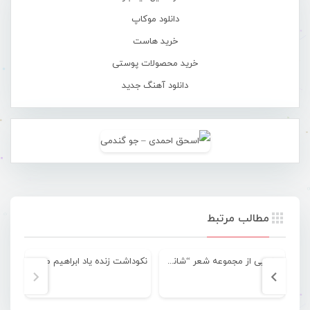
دانلود موکاپ
خرید هاست
خرید محصولات پوستی
دانلود آهنگ جدید
مطالب مرتبط
رونمایی از مجموعه شعر “شانه هایم آلزایمر ندارند” از مرضیه برمال+تصویری
نکوداشت زنده یاد ابراهیم منصفی با عنوان”شبی با رامی”