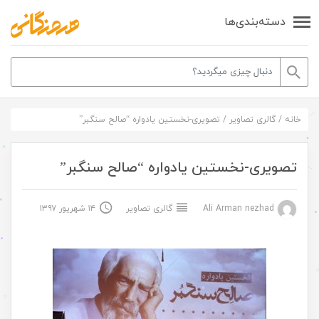
دسته‌بندی‌ها
خانه
/
گالری تصاویر
/
تصویری-نخستین یادواره “صالح سنگبر”
تصویری-نخستین یادواره “صالح سنگبر”
Ali Arman nezhad
گالری تصاویر
۱۴ شهریور ۱۳۹۷