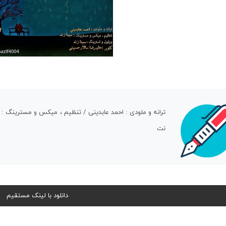
ترانه و ملودی : احمد عابدینی / تنظیم ، میکس و مسترینگ : سی
نت
دانلود با لینک مستقیم