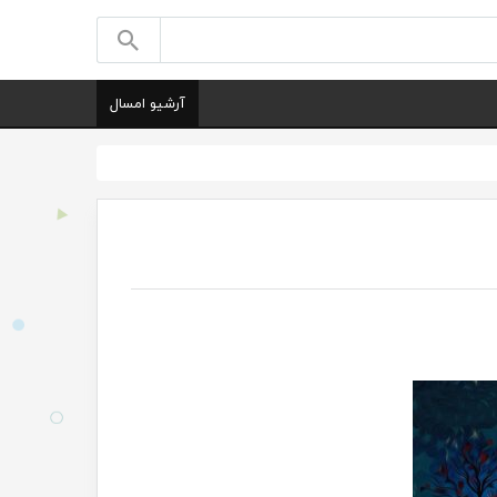
آرشیو امسال