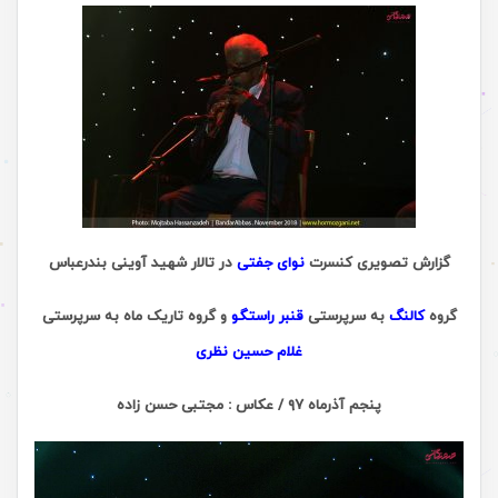
گزارش تصویری کنسرت
نوای جفتی
در تالار شهید آوینی بندرعباس
گروه
کالنگ
به سرپرستی
قنبر راستگو
و گروه تاریک ماه به سرپرستی
غلام حسین نظری
پنجم آذرماه ۹۷ / عکاس : مجتبی حسن زاده