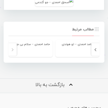
مطالب مرتبط
حامد احمدی – تو هوندی
حامد احمدی – سلام بی جواب
ح
بازگشت به بالا
برچسب های محبوب