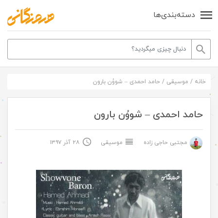
دسته‌بندی‌ها
خانه
/
موسیقی
/
حامد احمدی – شووُن بارون
حامد احمدی – شووُن بارون
مجتبی حاجی زاده
موسیقی
۲۸ آذر ۱۳۹۷