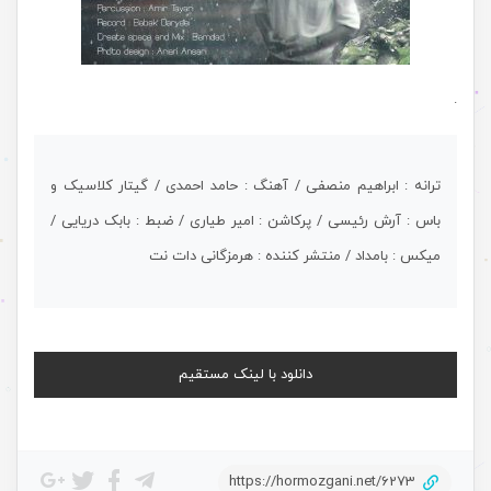
.
ترانه : ابراهیم منصفی / آهنگ : حامد احمدی / گیتار کلاسیک و
باس : آرش رئیسی / پرکاشن : امیر طیاری / ضبط : بابک دریایی /
میکس : بامداد / منتشر کننده : هرمزگانی دات نت
دانلود با لینک مستقیم
https://hormozgani.net/6273