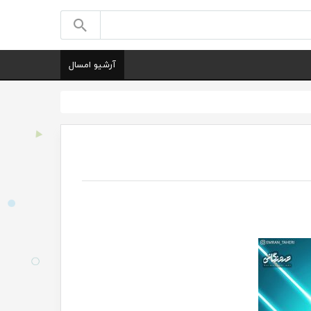
آرشیو امسال