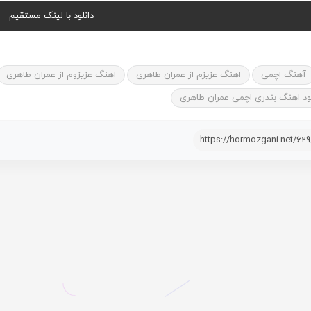
دانلود با لینک مستقیم
آهنگ اچمی
اهنگ عزیزم از عمران طاهری
اهنگ عزیزوم از عمران طاهری
لود اهنگ بندری اچمی عمران طاهری
https://hormozgani.net/62