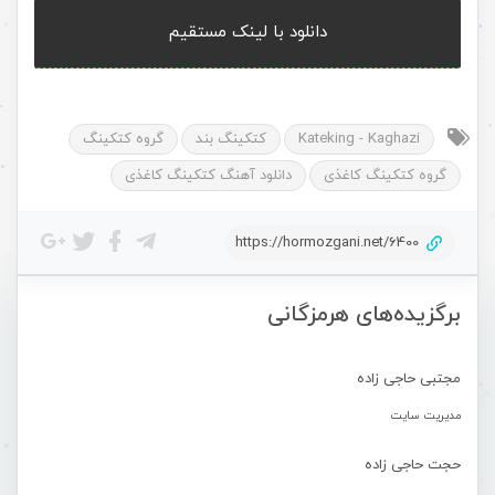
دانلود با لینک مستقیم
Kateking - Kaghazi
کتکینگ بند
گروه کتکینگ
گروه کتکینگ کاغذی
دانلود آهنگ کتکینگ کاغذی
https://hormozgani.net/6400
برگزیده‌های هرمزگانی
مجتبی حاجی زاده
مدیریت سایت
حجت حاجی زاده