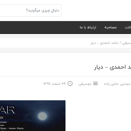
لات
مصاحبه
ارتباط با ما
سیقی
/
حامد احمدی – دیار
 احمدی – دیار
جتبی حاجی زاده
موسیقی
۲۴ اسفند ۱۳۹۷