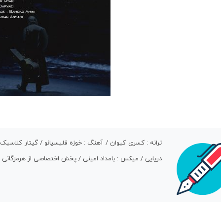
ترانه : کسری کیوان / آهنگ : خوزه فلیسیانو / گیتار کلاسیک
دریایی / میکس : بامداد امینی / پخش اختصاصی از هرمزگانی