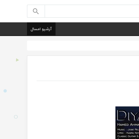
آرشیو امسال