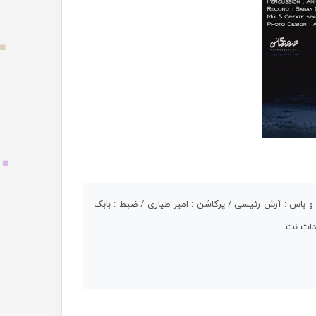
 و باس : آرش رئیسی / پرکاشن : امیر طیاری / ضبط : بابک
 دات نت