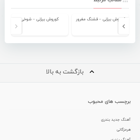
کوروش بیژنی – قشنگ مغرور
کوروش بیژنی – شوخی
بازگشت به بالا
برچسب های محبوب
آهنگ جدید بندری
هرمزگانی
آهنگ بندری