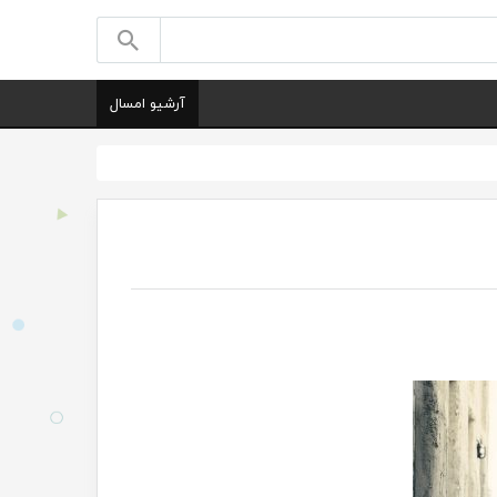
آرشیو امسال