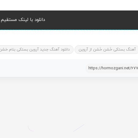
دانلود با لینک مستقیم
آهنگ بستکی خَشن خَشن از آروین
دانلود آهنگ جدید آروین بستکی بنام خش
https://hormozgani.net/67