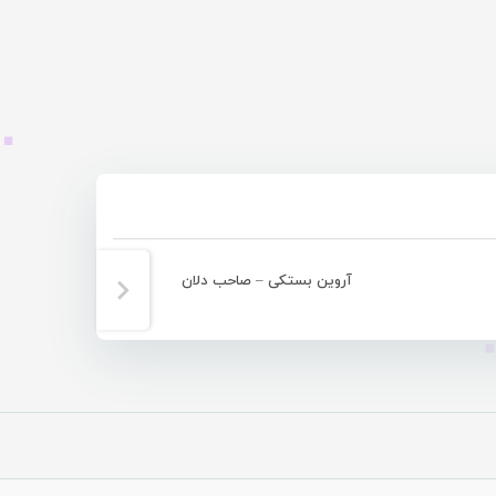
آروین بستکی – صاحب دلان
آروین