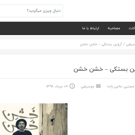
لات
مصاحبه
ارتباط با ما
سیقی
/
آروین بستکی – خشن خشن
ین بستکی – خشن خشن
جتبی حاجی زاده
موسیقی
۰۷ مرداد ۱۳۹۸