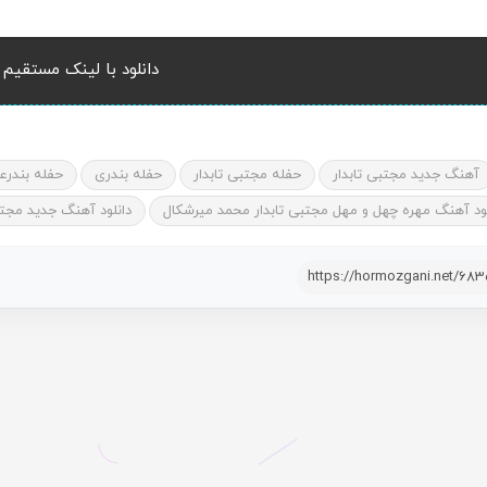
دانلود با لینک مستقیم
آهنگ جدید مجتبی تابدار
حفله مجتبی تابدار
حفله بندری
حفله بندرع
لود آهنگ مهره چهل و مهل مجتبی تابدار محمد میرشکال
دانلود آهنگ جدید مجتب
https://hormozgani.net/68