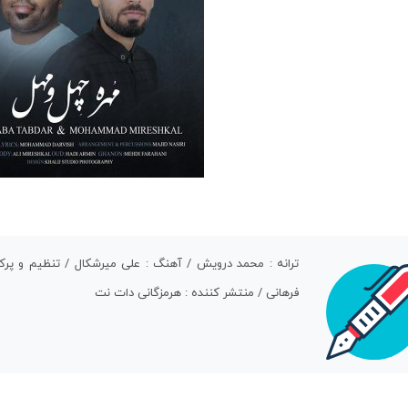
ترانه : محمد درویش / آهنگ : علی میرشکال / تنظیم و پرک
فرهانی / منتشر کننده : هرمزگانی دات نت