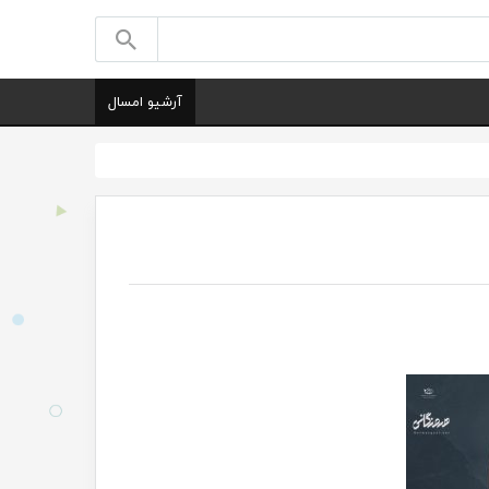
آرشیو امسال