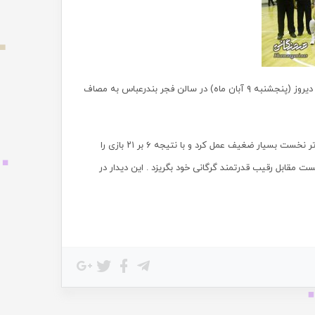
تیم شهرداری بندرعباس در هفته نخست لیگ برتر بسکتبال کشور عصر دیروز (پنجشنبه ۹ آبان ماه) در سالن فجر بندرعباس به مصاف
شهرداری بندرعباس که نخستین حضور خود را در لیگ برتر بسکتبال تجربه می کند در کوارتر نخست بسیار ضغیف عمل کرد و با نتیجه ۶ بر ۲۱ بازی را
کست مقابل رقیب قدرتمند گرگانی خود بگریزد . این دیدار در