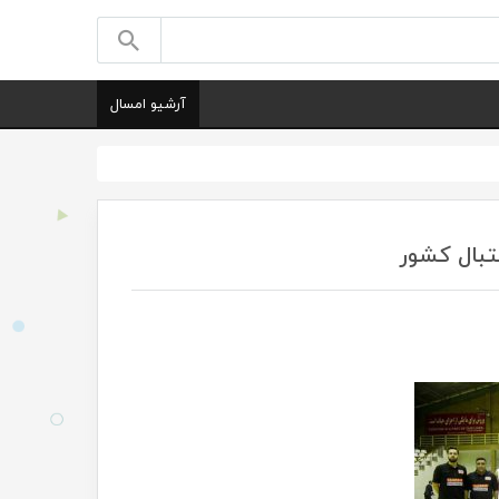
آرشیو امسال
بال کشور