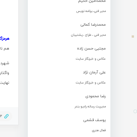
محمدامین حکیم
مدیر فنی، برنامه نویس
محمدرضا کمالی
مدیر فنی ، طراح ، پشتیبان
هرمزگ
مجتبی حسن زاده
هم نام
عکاس و خبرنگار سایت
علی آرمان نژاد
واگذار
نهایت با حساب ۵۶ بر ۷۲ 
عکاس و خبرنگار سایت
رضا محمودی
مدیریت رسانه رادیو بندر
52
یوسف قشمی
فعال هنری