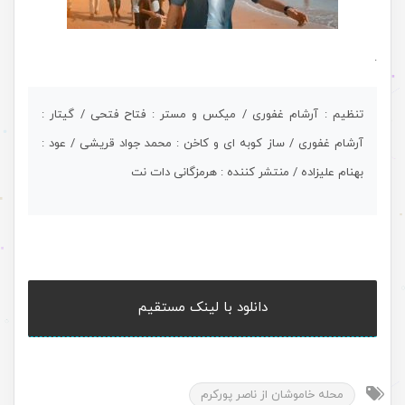
.
تنظیم : آرشام غفوری / میکس و مستر : فتاح فتحی / گیتار :
آرشام غفوری / ساز کوبه ای و کاخن : محمد جواد قریشی / عود :
بهنام علیزاده / منتشر کننده : هرمزگانی دات نت
دانلود با لینک مستقیم
محله خاموشان از ناصر پورکرم