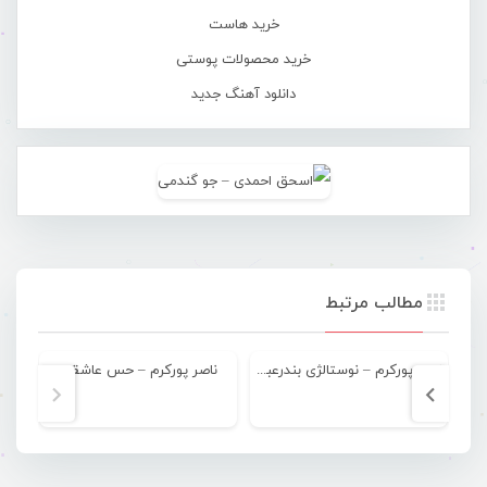
خرید هاست
خرید محصولات پوستی
دانلود آهنگ جدید
مطالب مرتبط
ناصر پورکرم – نوستالژی بندرعباسی
ناصر پورکرم – حس عاشقی
نا