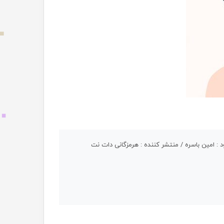
ود : امین باسره / منتشر کننده : هرمزگانی دات نت