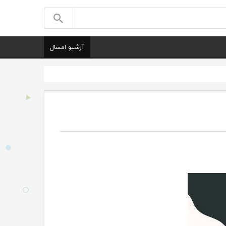
آرشیو امسال