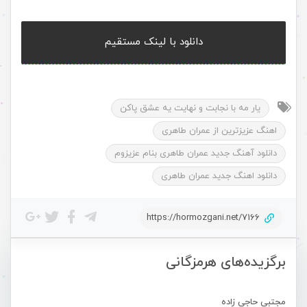
دانلود با لینک مستقیم
یار مه با نجابت و نهایت یه عشق پاکن
اهنگ عزیزترین از عمران طاهری
دانلود آهنگ جدید عمران طاهری بنام عزیزوم
دانلود اهنگ جدید عمران طاهری
https://hormozgani.net/7166
برگزیده‌های هرمزگانی
مجتبی حاجی زاده