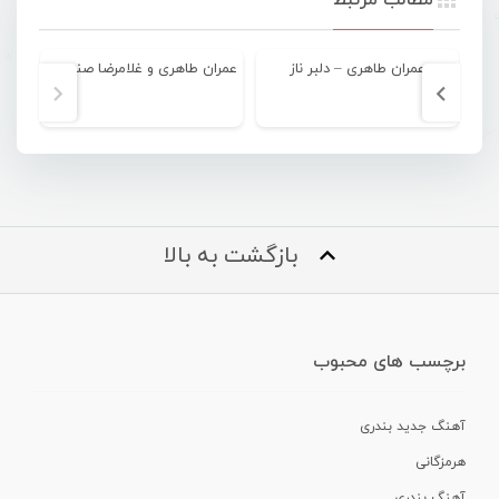
عمران طاهری – دلبر ناز
عمران طاهری و غلامرضا صنعتگر – چتر
بازگشت به بالا
برچسب های محبوب
آهنگ جدید بندری
هرمزگانی
آهنگ بندری