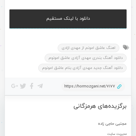
دانلود با لینک مستقیم
اهنگ عاشق امونم از مهدی ازادی
دانلود آهنگ بندری مهدی آزادی عاشق امونوم
دانلود آهنگ جدید مهدی آزادی بنام عاشق امونوم
https://hormozgani.net/7177
برگزیده‌های هرمزگانی
مجتبی حاجی زاده
مدیریت سایت