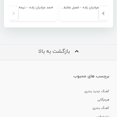
احمد مرادیان زاده – فصل عاشقی
احمد مرادیان زاده – نیمه شو
احم
بازگشت به بالا
برچسب های محبوب
آهنگ جدید بندری
هرمزگانی
آهنگ بندری
بندرعباس