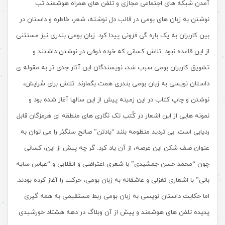
آمدن شبکه های اجتماعی مجازی و تلفن های همراه هوشمند تب
نوشتن به زبان های بومی در قالب دل نوشته، شعر، خاطره و داستان در
بین کاربران به یک باره گی فزونی پیدا کرد. زبان بومی بندری نیز مستثنی
از این قاعده نبود. تلاش کسانی که خرده ذوقی در نوشتن داشتند و
تشویق کاربران بومی سبب شد، نویسندگان این آثار جدی تر به مقوله ی
داستان نویسی به زبان بومی بندری همت بگمارند. تلاش برای سُرایش،
نوشتن و چاپ کتاب در این زمینه پیش از این سالها آغاز شده بود و
نمونه هایی از این اشعار در کُتب تک نگاری های منطقه ای هرمزگان قابل
ردیابی است. بی تردید منظومه بلند “یادتن” صالح سنگبُر را می توان به
عنوان صف شکن این عرصه، از آن یاد کرد. گر چه پیش از این، کسانی
چون “محمد حسن جمشیدی” با شعری اعتراضی و انقلابی و “عباس سایه
بانی” با اشعاری تغزلی و عاشقانه به زبان بومی، حرکت را آغاز کرده بودند.
اما حکایت داستان نویسی به زبان بومی ربط مستقیمی به همه گیری
پدیده تلفن های هوشمند و پیش از آن وبلاگ‌ در دهه هشتاد خورشیدی