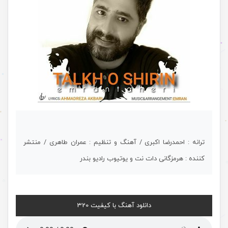
ترانه : احمدرضا اکبری / آهنگ و تنظیم : عمران طاهری / منتشر
کننده : هرمزگانی دات نت و یوتیوب رادیو بندر
دانلود آهنگ با کیفیت 320