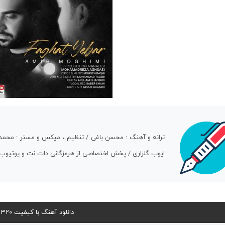
ترانه و آهنگ : محسن باغی / تنظیم ، میکس و مستر : محمد طا
ایوب گلزاری / پخش اختصاصی از هرمزگانی دات نت و یوتیوب ر
دانلود آهنگ با کیفیت 320