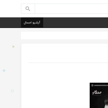
آرشیو امسال