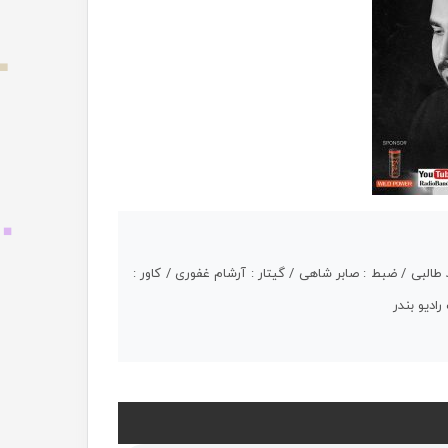
لبی / ضبط : صابر شاهی / گیتار : آرشام غفوری / کاور :
ادیو بندر