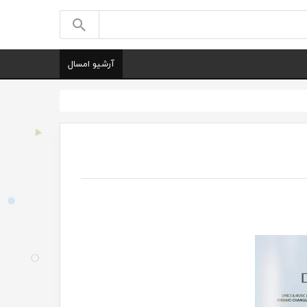
آرشیو امسال