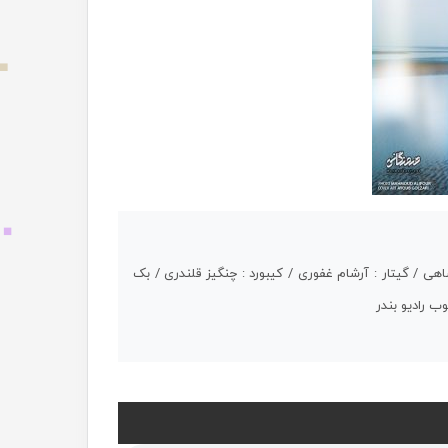
هی / گیتار : آرشام غفوری / کیبورد : چنگیز قلندری / بک
ب رادیو بندر