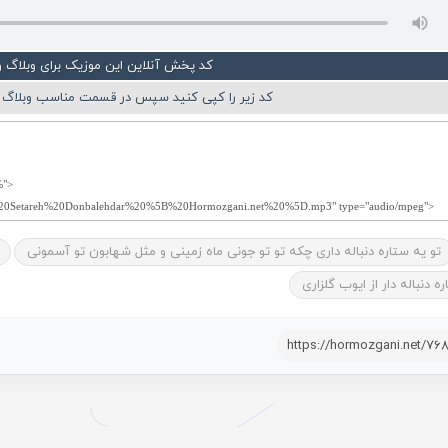
کد پخش آنلاین این موزیک برای وبلاگ 
کد زیر را کپی کنید سپس در قسمت مناسب وبلاگ ی
تو یه ستاره دنباله داری چکه تو تو جونی ماه زمینی و مثل شهابون تو آسمونی
ه دنباله دار از ایوب گلزاری
https://hormozgani.net/76