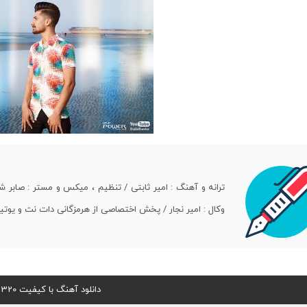
ترانه و آهنگ : امیر ثابتی / تنظیم ، میکس و مستر : صابر شا
وکال : امیر نجار / پخش اختصاصی از هرمزگانی دات نت و یوتیو
دانلود آهنگ با کیفیت 320