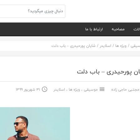
لات
مصاحبه
ارتباط با ما
سیقی
/
ویژه ها
/
اسلایدر
/
شایان پورحیدری – باب دلت
ن پورحیدری – باب دلت
جتبی حاجی زاده
موسیقی
،
ویژه ها
،
اسلایدر
۳۱ شهریور ۱۳۹۹