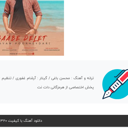
ترانه و آهنگ : محسن باغی / گیتار : آرشام غفوری / تنظیم 
پخش اختصاصی از هرمزگانی دات نت
دانلود آهنگ با کیفیت 320