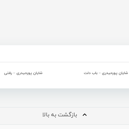
شایان پورحیدری – باب دلت
شایان پورحیدری – رفتی
بازگشت به بالا