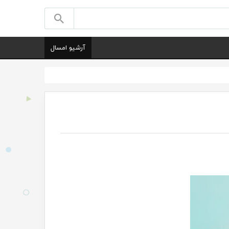
آرشیو امسال