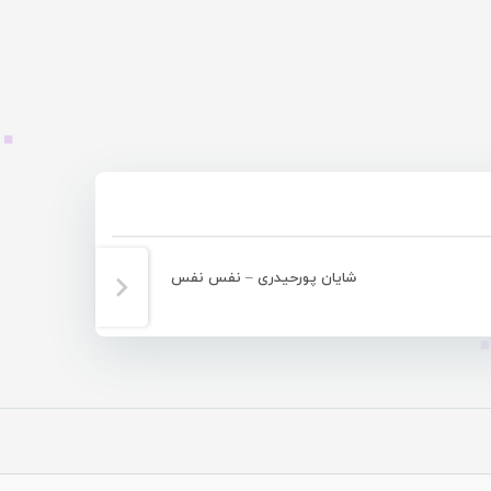
شایان پورحیدری – نفس نفس
شایان