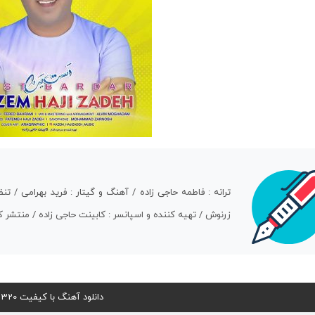
ترانه : فاطمه حاجی زاده / آهنگ و گیتار : فرید بهرامی /
زرنوش / تهیه کننده و اسپانسر : کابینت حاجی زاده / منتشر ک
دانلود آهنگ با کیفیت 320