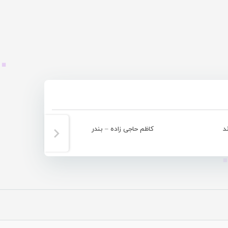
د
کاظم حاجی زاده – بندر
کاظم 