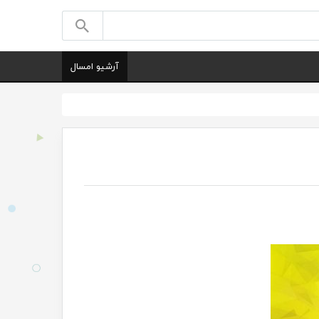
آرشیو امسال