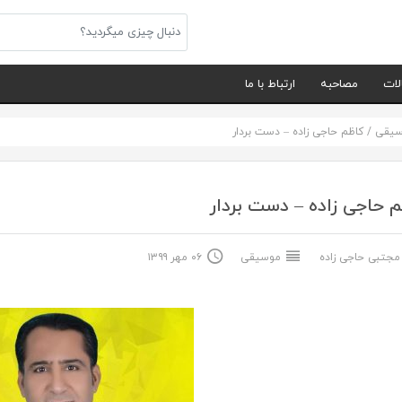
لات
مصاحبه
ارتباط با ما
سیقی
/
کاظم حاجی زاده – دست بردار
 حاجی زاده – دست بردار
جتبی حاجی زاده
موسیقی
۰۶ مهر ۱۳۹۹