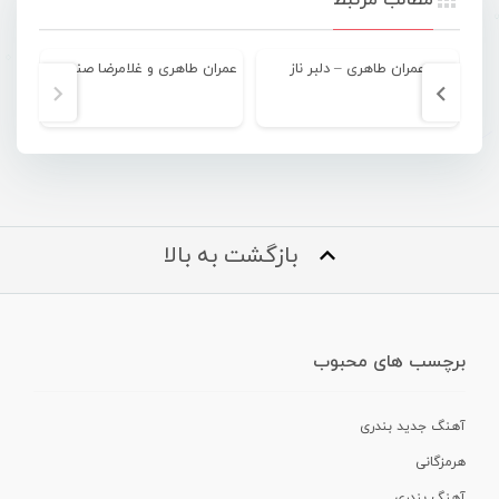
عمران طاهری – دلبر ناز
عمران طاهری و غلامرضا صنعتگر – چتر
بازگشت به بالا
برچسب های محبوب
آهنگ جدید بندری
هرمزگانی
آهنگ بندری