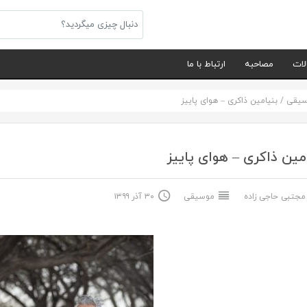
لات
مصاحبه
ارتباط با ما
سیقی
/
بنیامین ذاکری – هوای پاییز
مین ذاکری – هوای پاییز
جتبی حاجی زاده
موسیقی
۳۰ آذر ۱۳۹۹