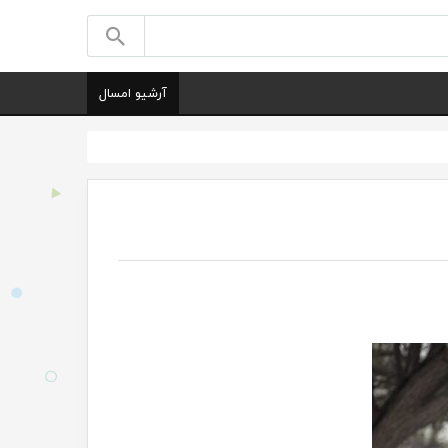
آرشیو امسال