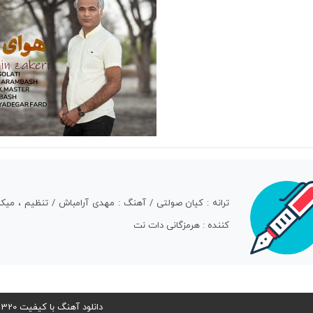
ترانه : کیان صولتی / آهنگ : مهدی آرامباش / تنظیم ، میکس و
کننده : هرمزگانی دات نت
دانلود آهنگ با کیفیت 320