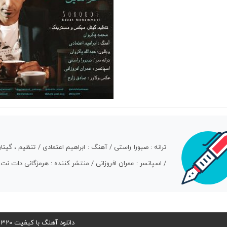
ترانه : صبورا راستی / آهنگ : ابراهیم اعتمادی / تنظیم ، گیتا
/ اسپانسر : عمران افروزانی / منتشر کننده : هرمزگانی دات نت
دانلود آهنگ با کیفیت 320