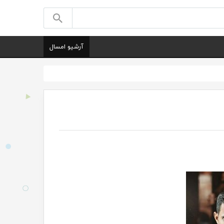
آرشیو امسال