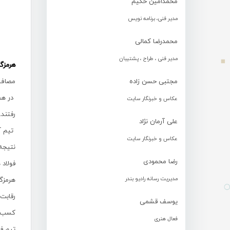
محمدامین حکیم
مدیر فنی، برنامه نویس
محمدرضا کمالی
مدیر فنی ، طراح ، پشتیبان
هرمزگ
مجتبی حسن زاده
مصاف 
در هف
عکاس و خبرنگار سایت
رفتند.
علی آرمان نژاد
تیم‌ 
عکاس و خبرنگار سایت
نتیجه
رضا محمودی
فولاد 
مدیریت رسانه رادیو بندر
هرمزگا
یوسف قشمی
کسب م
فعال هنری
تیم فو