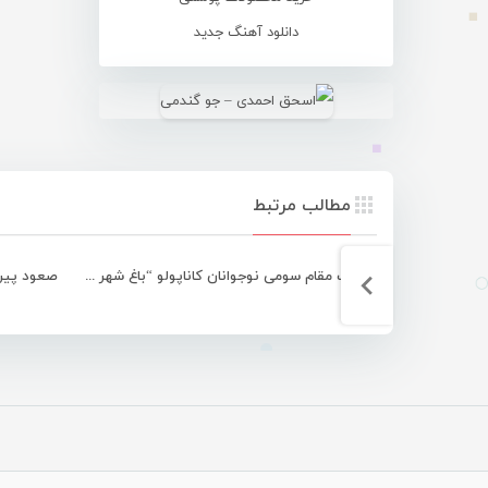
دانلود آهنگ جدید
مطالب مرتبط
کسب مقام سومی نوجوانان کاناپولو “باغ شهر فین” در مسابقات کشوری