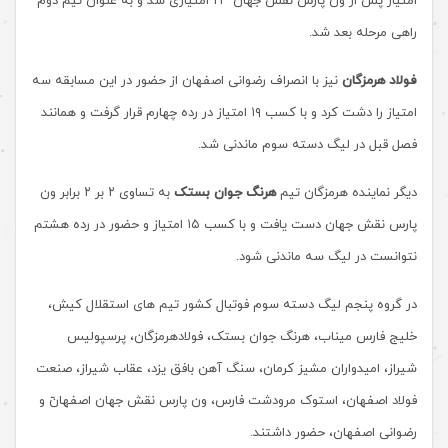
امتیاز پس از ون پارس نقش جهان ۲۳ امتیازی شد و به عنوان تیم دوم
راهی مرحله بعد شد.
فولاد هرمزگان
نیز با انصراف رضوانی اصفهان از حضور در این مسابقه سه
امتیاز را دشت کرد و با کسب ۱۹ امتیاز در رده چهارم قرار گرفت و همانند
فصل قبل در لیگ دسته سوم ماندنی شد.
دیگر نماینده هرمزگان تیم
هرنگ جوان بستک
به تساوی ۲ بر ۲ برابر ون
پارس نقش جهان دست یافت و با کسب ۱۵ امتیاز و حضور در رده هشتم
نتوانست در لیگ سه ماندنی شود.
در گروه پنجم لیگ دسته سوم فوتبال کشور تیم های استقلال کیش،
خلیج فارس میناب، هرنگ جوان بستک، فولادهرمزگان، پرسپولیس
شیراز، امیدواران مشیز کرمان، سنگ آهن بافق یزد، عقاب شیراز، صنعت
فولاد اصفهان، استوک مرودشت فارس، ون پارس نقش جهان اصفهانّ و
رضوانی اصفهان، حضور داشتند.