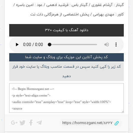
گیتار : آرشام غفوری / گیتار باس : فرشید ادهمی / عود : امین باسره /
کاور : مهدی بهرامی / پخش اختصاصی از هرمزگانی دات نت
دانلود آهنگ با کیفیت 320
کد پخش آنلاین این موزیک برای وبلاگ و سایت شما
کد زیر را کپی کنید سپس در قسمت مناسب وبلاگ یا سایت خود قرار
دهید
https://hormozgani.net/8227