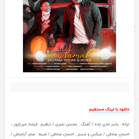
دانلود با لینک مستقیم
ترانه : یاسر ماری زاده / آهنگ : محسن نصری / تنظیم : فرشاد میرزاپور ،
احسان صادقی / میکس و مستر : احسان صادقی / ضبط : صابر آرامباش /