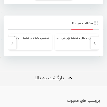
مطالب مرتبط
مجتبی تابدار ، محمد بهرامی ، پویا پاسلار – هفته هرمزگان
مجتبی تابدار و معید – بانمک
مج
بازگشت به بالا
برچسب های محبوب