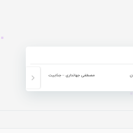
ن
مصطفی جهانداری – جذابیت
نایب ق