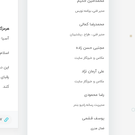
محمدامین حکیم
مدیر فنی، برنامه نویس
محمدرضا کمالی
هرمزگ
مدیر فنی ، طراح ، پشتیبان
آسیا ج
مجتبی حسن زاده
اسلام جاهدی در کلاس VL۲ م
عکاس و خبرنگار سایت
این در
علی آرمان نژاد
عکاس و خبرنگار سایت
کند.
رضا محمودی
مدیریت رسانه رادیو بندر
یوسف قشمی
87
فعال هنری