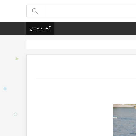
آرشیو امسال