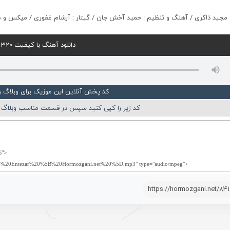
: مجید ذاکری / آهنگ و تنظیم : حمید آخش جان / گیتار : آرشام غفوری / میکس و 
دانلود آهنگ با کیفیت 320
کد پخش آنلاین این موزیک برای وبلاگ 
کد زیر را کپی کنید سپس در قسمت مناسب وبلاگ ی
https://hormozgani.net/84