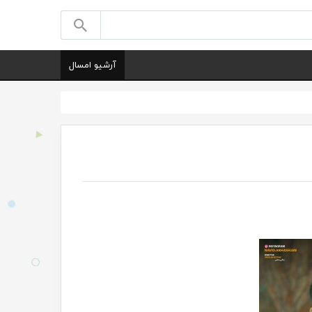
آرشیو امسال