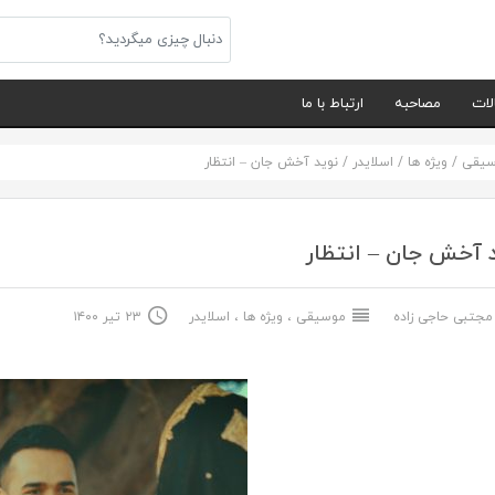
لات
مصاحبه
ارتباط با ما
سیقی
/
ویژه ها
/
اسلایدر
/
نوید آخش جان – انتظار
 آخش جان – انتظار
جتبی حاجی زاده
موسیقی
،
ویژه ها
،
اسلایدر
۲۳ تیر ۱۴۰۰