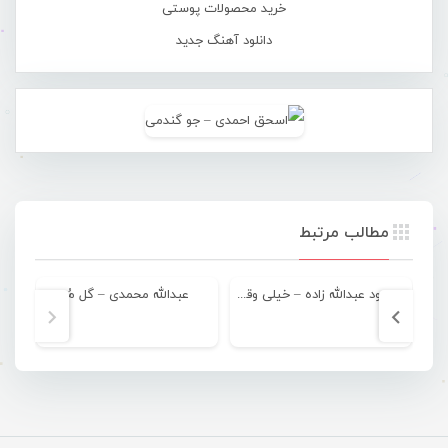
خرید محصولات پوستی
دانلود آهنگ جدید
مطالب مرتبط
مسعود عبدالله زاده – خیلی وقتن
عبدالله محمدی – گل مُ
عبدا