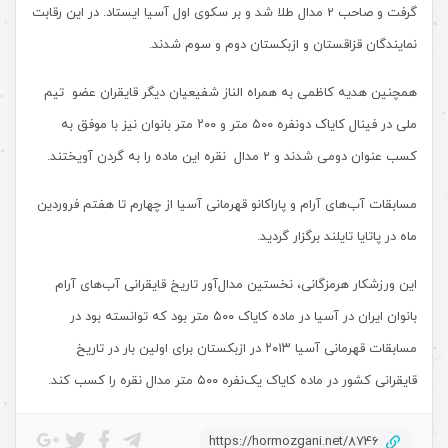
گرفت و صاحب 2 مدال طلا شد و بر سکوی اول آسیا ایستاد. در این رقابت
نمایندگان قزاقستان و ازبکستان دوم و سوم شدند.
همچنین هدیه کاظمی به همراه الناز شفیعیان دیگر قایقران عضو تیم
ملی در فینال کایاک دونفره ۵۰۰ متر و ۲۰۰ متر بانوان نیز با موفق به
کسب عنوان دومی شدند و 2 مدال نقره این ماده را به گردن آویختند.
مسابقات آب‌های آرام و پاراکانو قهرمانی آسیا از چهارم تا هفتم فروردین
ماه در پاتایا تایلند برگزار گردید.
این ورزشکار هرمزگانی، نخستین مدال‌آور تاریخ قایقرانی آب‌های آرام
بانوان ایران در آسیا در ماده کایاک ۵۰۰ متر بود که توانسته بود در
مسابقات قهرمانی آسیا ۲۰۱۳ در ازبکستان برای اولین بار در تاریخ
قایقرانی کشور در ماده کایاک یک‌نفره ۵۰۰ متر مدال نقره را کسب کند.
https://hormozgani.net/8746