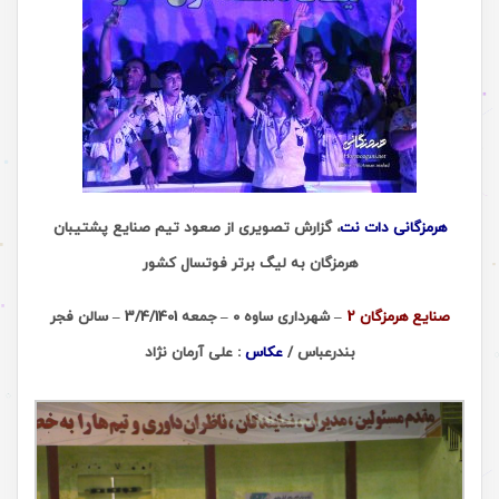
هرمزگانی دات نت
، گزارش تصویری از صعود تیم صنایع پشتیبان
هرمزگان به لیگ برتر فوتسال کشور
صنایع هرمزگان 2
– شهرداری ساوه 0 – جمعه 3/4/1401 – سالن فجر
بندرعباس /
عکاس
: علی آرمان نژاد