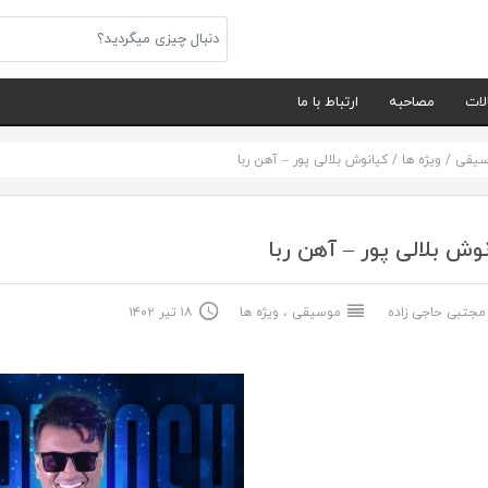
لات
مصاحبه
ارتباط با ما
سیقی
/
ویژه ها
/
کیانوش بلالی پور – آهن ربا
وش بلالی پور – آهن ربا
جتبی حاجی زاده
موسیقی
،
ویژه ها
۱۸ تیر ۱۴۰۲