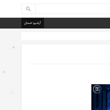
آرشیو امسال