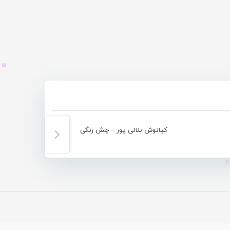
کیانوش بلالی پور – چش رنگی
کیانو