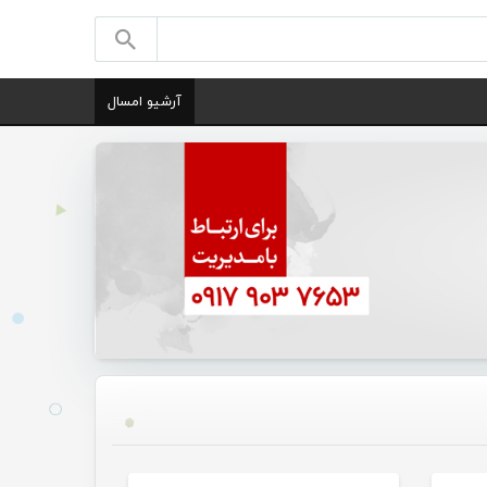
آرشیو امسال
گانی
تازه های هرمزگانی