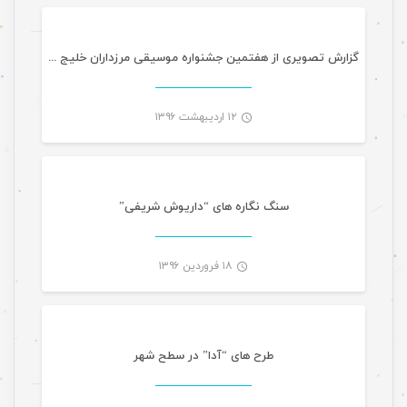
-
گزارش تصویری از هفتمین جشنواره موسیقی مرزداران خلیج فارس
۱۲ اردیبهشت ۱۳۹۶
گالری تصاویر
-
سنگ نگاره های “داریوش شریفی”
۱۸ فروردین ۱۳۹۶
گالری تصاویر
-
طرح های “آدا” در سطح شهر