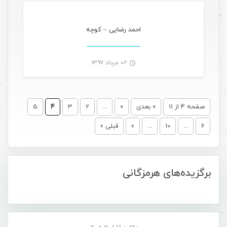
-
احمد رضایی – کوچه
۰۲ مرداد ۱۳۹۷
-
صفحه 4 از 11
« بعدی
«
...
2
3
4
5
6
...
10
...
»
قبلی »
برگزیده‌های هرمزگانی